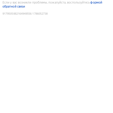
Если у вас возникли проблемы, пожалуйста, воспользуйтесь
формой
обратной связи
9179505882164949556
:
1786052738