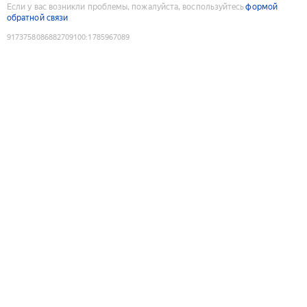
Если у вас возникли проблемы, пожалуйста, воспользуйтесь
формой
обратной связи
9173758086882709100
:
1785967089