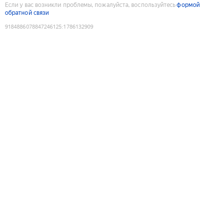
Если у вас возникли проблемы, пожалуйста, воспользуйтесь
формой
обратной связи
9184886078847246125
:
1786132909