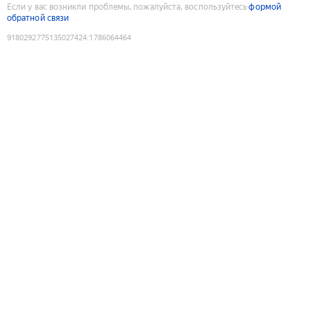
Если у вас возникли проблемы, пожалуйста, воспользуйтесь
формой
обратной связи
9180292775135027424
:
1786064464