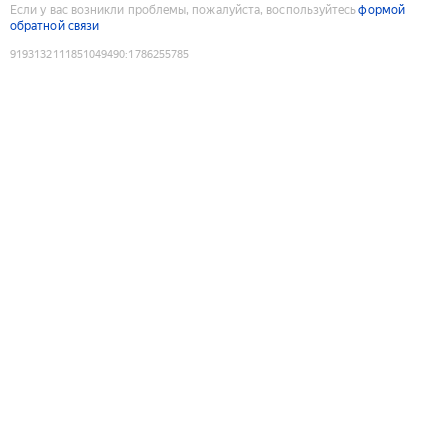
Если у вас возникли проблемы, пожалуйста, воспользуйтесь
формой
обратной связи
9193132111851049490
:
1786255785