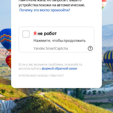
Нам очень жаль, но запросы с вашего
устройства похожи на автоматические.
Почему это могло произойти?
Я не робот
Нажмите, чтобы продолжить
Yandex SmartCaptcha
Если у вас возникли проблемы, пожалуйста,
воспользуйтесь
формой обратной связи
9176750342011676292
:
1786011677