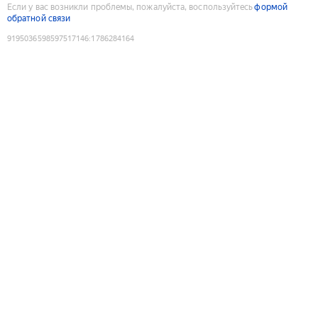
Если у вас возникли проблемы, пожалуйста, воспользуйтесь
формой
обратной связи
9195036598597517146
:
1786284164