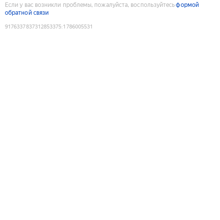
Если у вас возникли проблемы, пожалуйста, воспользуйтесь
формой
обратной связи
9176337837312853375
:
1786005531