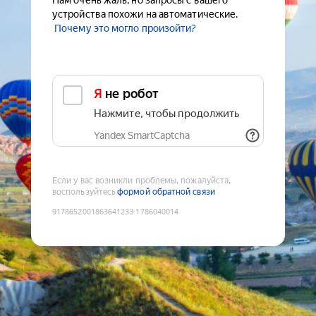
Нам очень жаль, но запросы с вашего
устройства похожи на автоматические.
Почему это могло произойти?
Я не робот
Нажмите, чтобы продолжить
Yandex SmartCaptcha
Если у вас возникли проблемы, пожалуйста,
воспользуйтесь
формой обратной связи
9178652001863641233
:
1786040014