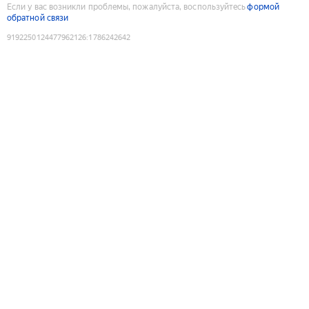
Если у вас возникли проблемы, пожалуйста, воспользуйтесь
формой
обратной связи
9192250124477962126
:
1786242642