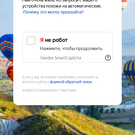
Нам очень жаль, но запросы с вашего
устройства похожи на автоматические.
Почему это могло произойти?
Я не робот
Нажмите, чтобы продолжить
Yandex SmartCaptcha
Если у вас возникли проблемы, пожалуйста,
воспользуйтесь
формой обратной связи
9180871273004992836
:
1786073084