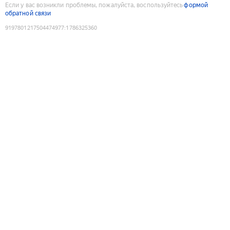
Если у вас возникли проблемы, пожалуйста, воспользуйтесь
формой
обратной связи
9197801217504474977
:
1786325360