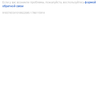
Если у вас возникли проблемы, пожалуйста, воспользуйтесь
формой
обратной связи
9183745541018922085
:
1786115914