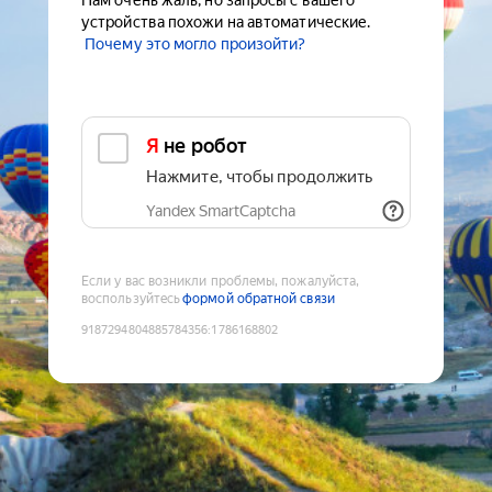
Нам очень жаль, но запросы с вашего
устройства похожи на автоматические.
Почему это могло произойти?
Я не робот
Нажмите, чтобы продолжить
Yandex SmartCaptcha
Если у вас возникли проблемы, пожалуйста,
воспользуйтесь
формой обратной связи
9187294804885784356
:
1786168802