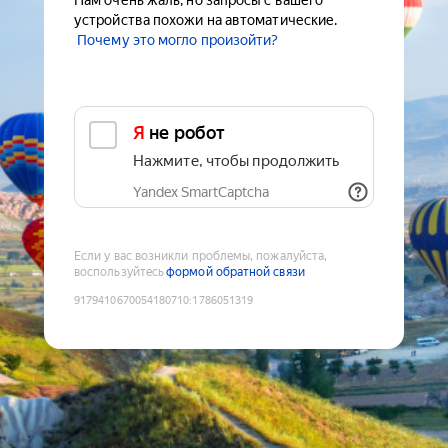
Нам очень жаль, но запросы с вашего
устройства похожи на автоматические.
Почему это могло произойти?
Я не робот
Нажмите, чтобы продолжить
Yandex SmartCaptcha
Если у вас возникли проблемы, пожалуйста,
воспользуйтесь
формой обратной связи
9179410670054180710
:
1786051319