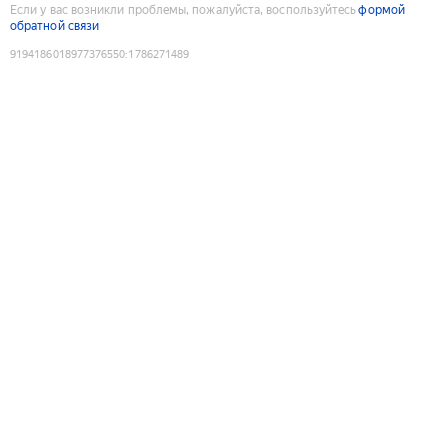
Если у вас возникли проблемы, пожалуйста, воспользуйтесь
формой
обратной связи
9194186018977376550
:
1786271489