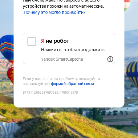
Нам очень жаль, но запросы с вашего
устройства похожи на автоматические.
Почему это могло произойти?
Я не робот
Нажмите, чтобы продолжить
Yandex SmartCaptcha
Если у вас возникли проблемы, пожалуйста,
воспользуйтесь
формой обратной связи
9179112665897697595
:
1786046879