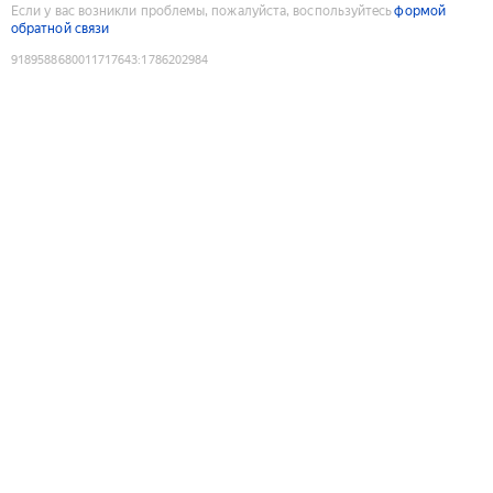
Если у вас возникли проблемы, пожалуйста, воспользуйтесь
формой
обратной связи
9189588680011717643
:
1786202984