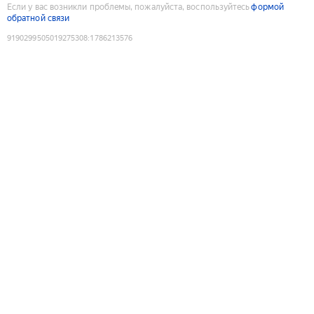
Если у вас возникли проблемы, пожалуйста, воспользуйтесь
формой
обратной связи
9190299505019275308
:
1786213576