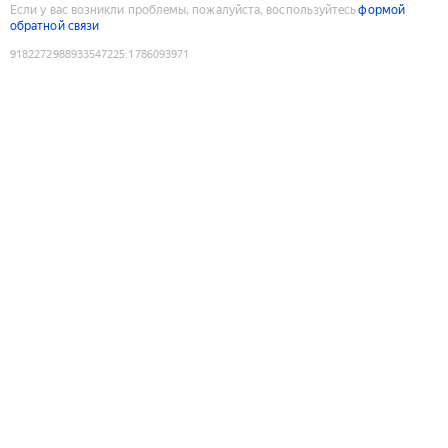
Если у вас возникли проблемы, пожалуйста, воспользуйтесь
формой
обратной связи
9182272988933547225
:
1786093971