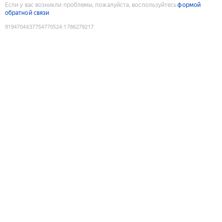
Если у вас возникли проблемы, пожалуйста, воспользуйтесь
формой
обратной связи
9194704637754770524
:
1786279217