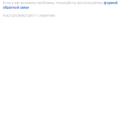
Если у вас возникли проблемы, пожалуйста, воспользуйтесь
формой
обратной связи
9182133578992726571
:
1786091894