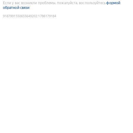
Если у вас возникли проблемы, пожалуйста, воспользуйтесь
формой
обратной связи
9187991550655649202
:
1786179184