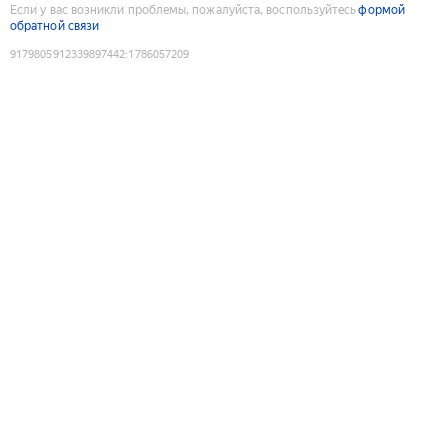
Если у вас возникли проблемы, пожалуйста, воспользуйтесь
формой
обратной связи
9179805912339897442
:
1786057209