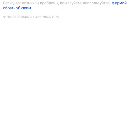
Если у вас возникли проблемы, пожалуйста, воспользуйтесь
формой
обратной связи
9194158205844769041
:
1786271075