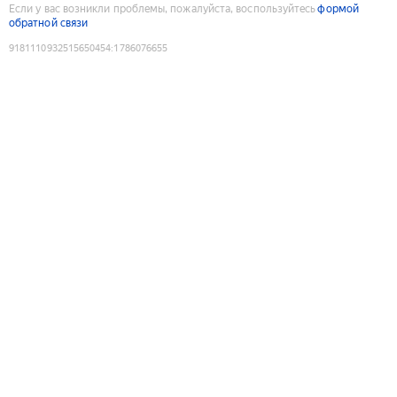
Если у вас возникли проблемы, пожалуйста, воспользуйтесь
формой
обратной связи
9181110932515650454
:
1786076655