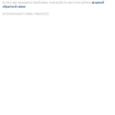
Если у вас возникли проблемы, пожалуйста, воспользуйтесь
формой
обратной связи
9179145816267175980
:
1786047373