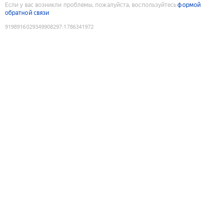
Если у вас возникли проблемы, пожалуйста, воспользуйтесь
формой
обратной связи
9198916029349908297
:
1786341972