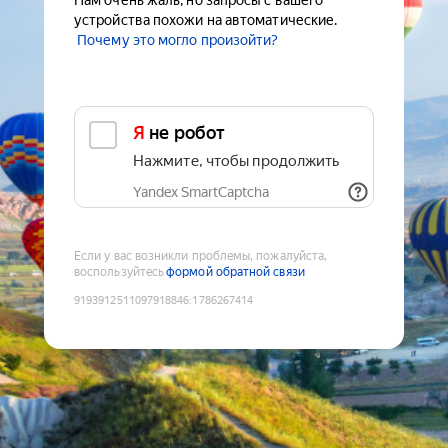
Нам очень жаль, но запросы с вашего
устройства похожи на автоматические.
Почему это могло произойти?
Я не робот
Нажмите, чтобы продолжить
Yandex SmartCaptcha
Если у вас возникли проблемы, пожалуйста,
воспользуйтесь
формой обратной связи
9193912511097918846
:
1786267414