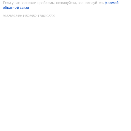
Если у вас возникли проблемы, пожалуйста, воспользуйтесь
формой
обратной связи
9182859349411523952
:
1786102709