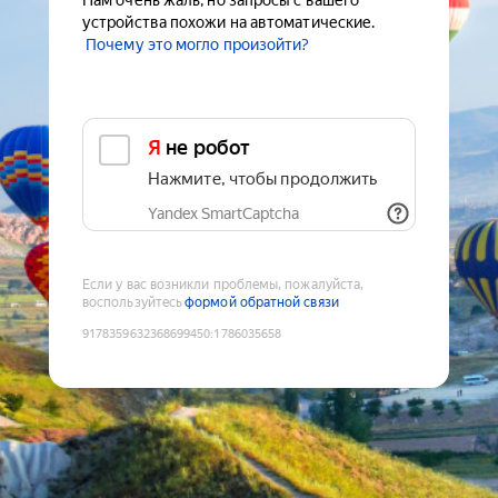
Нам очень жаль, но запросы с вашего
устройства похожи на автоматические.
Почему это могло произойти?
Я не робот
Нажмите, чтобы продолжить
Yandex SmartCaptcha
Если у вас возникли проблемы, пожалуйста,
воспользуйтесь
формой обратной связи
9178359632368699450
:
1786035658