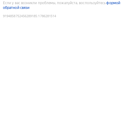
Если у вас возникли проблемы, пожалуйста, воспользуйтесь
формой
обратной связи
9194858752456289185
:
1786281514