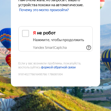
Нам очень жаль, но запросы с вашего
устройства похожи на автоматические.
Почему это могло произойти?
Я не робот
Нажмите, чтобы продолжить
Yandex SmartCaptcha
Если у вас возникли проблемы, пожалуйста,
воспользуйтесь
формой обратной связи
9181402776616495766
:
1786081004