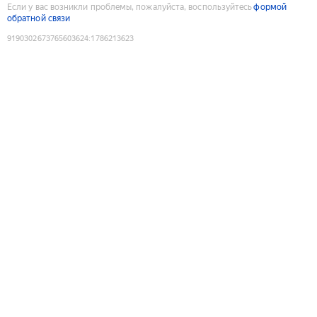
Если у вас возникли проблемы, пожалуйста, воспользуйтесь
формой
обратной связи
9190302673765603624
:
1786213623