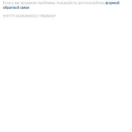
Если у вас возникли проблемы, пожалуйста, воспользуйтесь
формой
обратной связи
9181771432382845533
:
1786086497