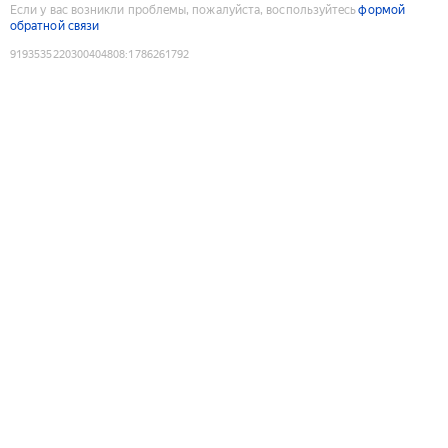
Если у вас возникли проблемы, пожалуйста, воспользуйтесь
формой
обратной связи
9193535220300404808
:
1786261792