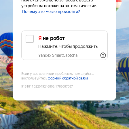
Нам очень жаль, но запросы с вашего
устройства похожи на автоматические.
Почему это могло произойти?
Я не робот
Нажмите, чтобы продолжить
Yandex SmartCaptcha
Если у вас возникли проблемы, пожалуйста,
воспользуйтесь
формой обратной связи
9181811022049246805
:
1786087087