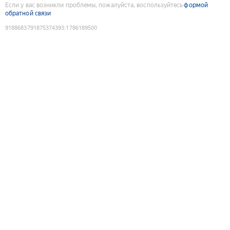
Если у вас возникли проблемы, пожалуйста, воспользуйтесь
формой
обратной связи
9188683791875374393
:
1786189500