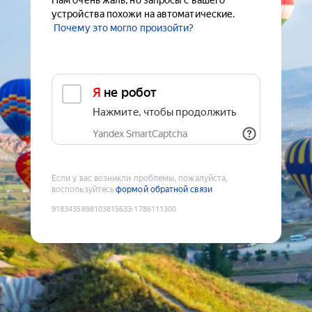
Нам очень жаль, но запросы с вашего
устройства похожи на автоматические.
Почему это могло произойти?
Я не робот
Нажмите, чтобы продолжить
Yandex SmartCaptcha
Если у вас возникли проблемы, пожалуйста,
воспользуйтесь
формой обратной связи
9183435898103815633
:
1786111300