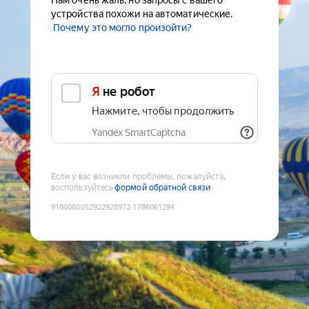
Нам очень жаль, но запросы с вашего
устройства похожи на автоматические.
Почему это могло произойти?
Я не робот
Нажмите, чтобы продолжить
Yandex SmartCaptcha
Если у вас возникли проблемы, пожалуйста,
воспользуйтесь
формой обратной связи
9180080052922928972
:
1786061294