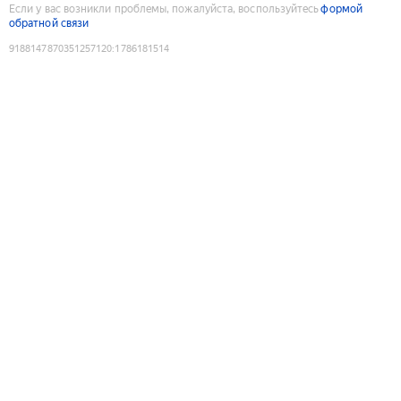
Если у вас возникли проблемы, пожалуйста, воспользуйтесь
формой
обратной связи
9188147870351257120
:
1786181514