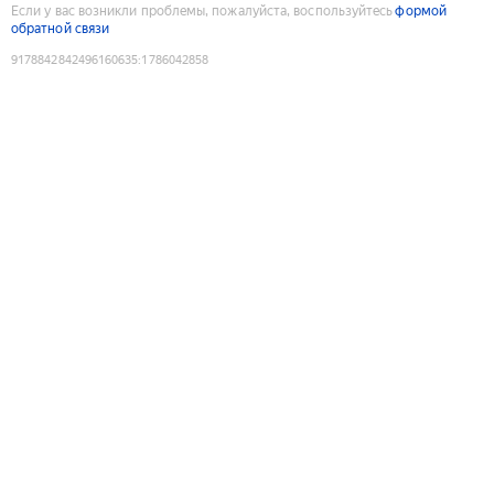
Если у вас возникли проблемы, пожалуйста, воспользуйтесь
формой
обратной связи
9178842842496160635
:
1786042858