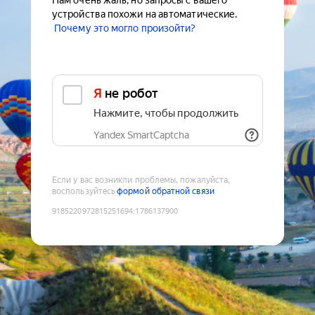
Нам очень жаль, но запросы с вашего
устройства похожи на автоматические.
Почему это могло произойти?
Я не робот
Нажмите, чтобы продолжить
Yandex SmartCaptcha
Если у вас возникли проблемы, пожалуйста,
воспользуйтесь
формой обратной связи
9185220972815251694
:
1786137900