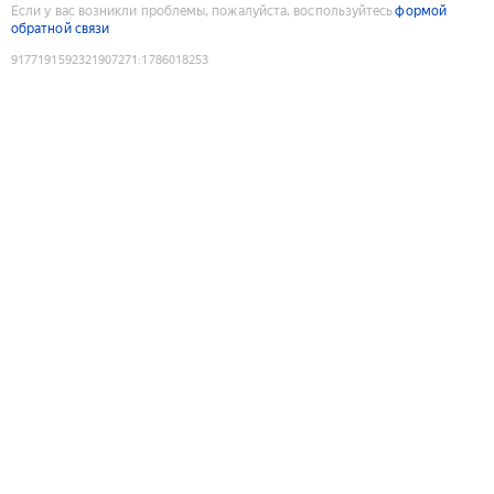
Если у вас возникли проблемы, пожалуйста, воспользуйтесь
формой
обратной связи
9177191592321907271
:
1786018253