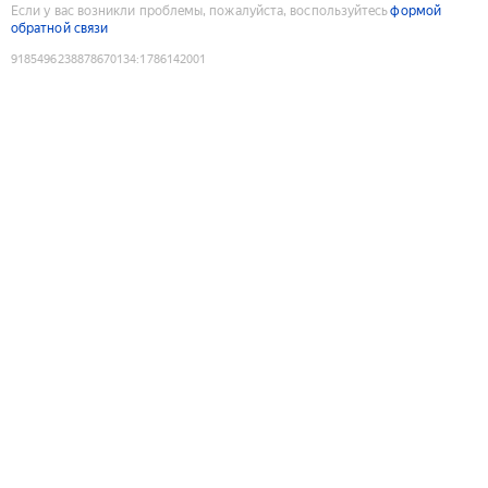
Если у вас возникли проблемы, пожалуйста, воспользуйтесь
формой
обратной связи
9185496238878670134
:
1786142001