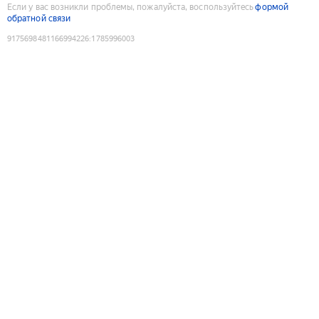
Если у вас возникли проблемы, пожалуйста, воспользуйтесь
формой
обратной связи
9175698481166994226
:
1785996003