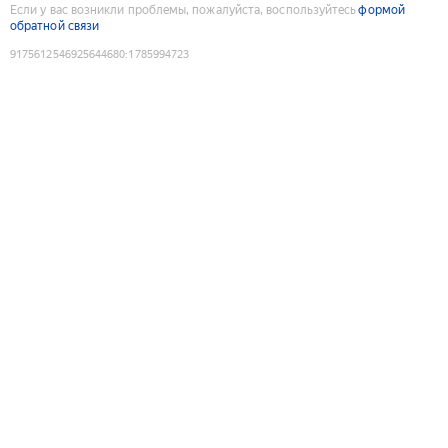
Если у вас возникли проблемы, пожалуйста, воспользуйтесь
формой
обратной связи
9175612546925644680
:
1785994723