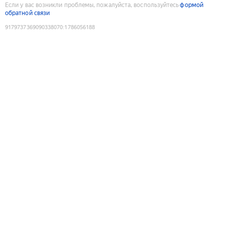
Если у вас возникли проблемы, пожалуйста, воспользуйтесь
формой
обратной связи
9179737369090338070
:
1786056188