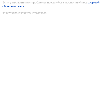
Если у вас возникли проблемы, пожалуйста, воспользуйтесь
формой
обратной связи
9194703870163559255
:
1786279206