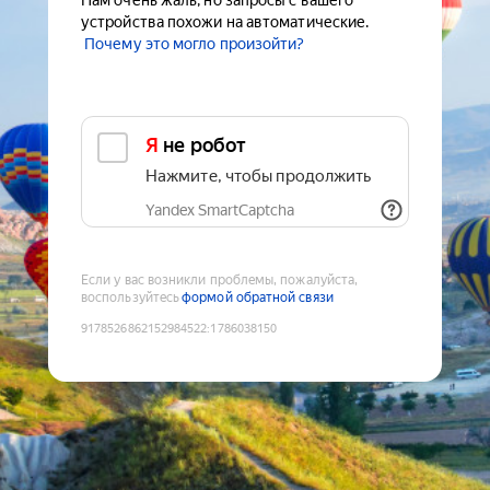
Нам очень жаль, но запросы с вашего
устройства похожи на автоматические.
Почему это могло произойти?
Я не робот
Нажмите, чтобы продолжить
Yandex SmartCaptcha
Если у вас возникли проблемы, пожалуйста,
воспользуйтесь
формой обратной связи
9178526862152984522
:
1786038150